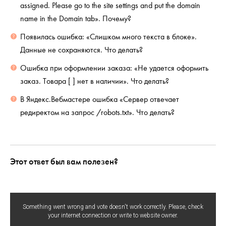
assigned. Please go to the site settings and put the domain
name in the Domain tab». Почему?
Появилась ошибка: «Слишком много текста в блоке».
Данные не сохраняются. Что делать?
Ошибка при оформлении заказа: «Не удается оформить
заказ. Товара [ ] нет в наличии». Что делать?
В Яндекс.Вебмастере ошибка «Сервер отвечает
редиректом на запрос /robots.txt». Что делать?
Этот ответ был вам полезен?
Something went wrong and vote doesn't work correctly. Please, check
your internet connection or write to website owner.