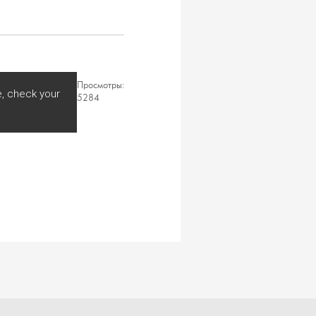
Просмотры:
, check your
5284