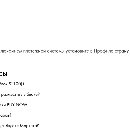
ключением платежной системы установите в Профиле страну 
сы
блок ST100)?
 разместить в блоке?
нопки BUY NOW
варов?
для Яндекс.Маркета?