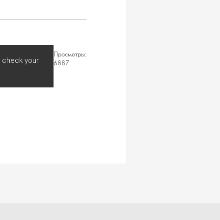
Просмотры:
, check your
6887