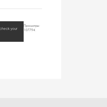
Просмотры:
 check your
107794