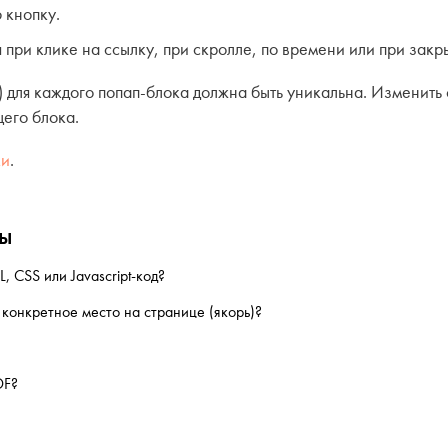
 кнопку.
я при клике на ссылку, при скролле, по времени или при закр
) для каждого попап-блока должна быть уникальна. Изменить
его блока.
ки
.
сы
, CSS или Javascript-код?
 конкретное место на странице (якорь)?
DF?