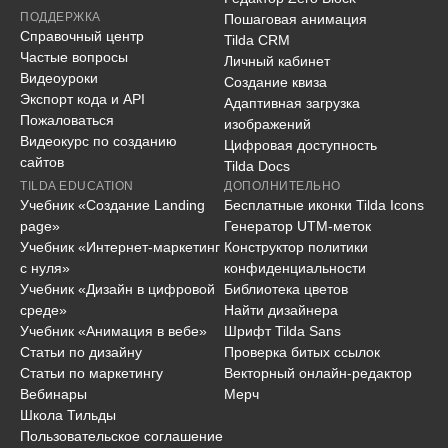
ПОДДЕРЖКА
Пошаговая анимация
Справочный центр
Tilda CRM
Частые вопросы
Личный кабинет
Видеоуроки
Создание квиза
Экспорт кода и API
Адаптивная загрузка
Пожаловаться
изображений
Видеокурс по созданию
Цифровая доступность
сайтов
Tilda Docs
TILDA EDUCATION
ДОПОЛНИТЕЛЬНО
Учебник «Создание Landing
Бесплатные иконки Tilda Icons
page»
Генератор UTM-меток
Учебник «Интернет-маркетинг
Конструктор политики
с нуля»
конфиденциальности
Учебник «Дизайн в цифровой
Библиотека цветов
среде»
Найти дизайнера
Учебник «Анимация в вебе»
Шрифт Tilda Sans
Статьи по дизайну
Проверка битых ссылок
Статьи по маркетингу
Векторный онлайн-редактор
Вебинары
Мерч
Школа Тильды
Пользовательское соглашение