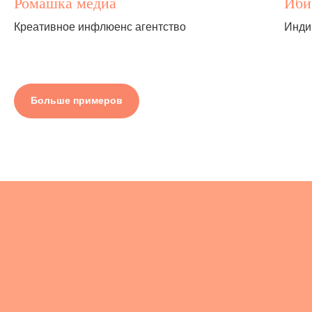
Ромашка медиа
Иби
Креативное инфлюенс агентство
Инди
Больше примеров