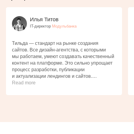
Илья Титов
IT-директор
Модульбанка
Тильда — стандарт на рынке создания
сайтов. Все дизайн-агентства, с которыми
мы работаем, умеют создавать качественный
контент на платформе. Это сильно упрощает
процесс разработки, публикации
и актуализации лендингов и сайтов.
Удобно, что есть Tilda CRM «из коробки»,
Read more
которая в два клика подключается к сайтам
и позволяет не пропустить ни одной
клиентской заявки. Тильда помогает
сохранить время и предлагает простой,
но мощный инструмент, чтобы мы могли
реализовать практически любые идеи
с минимальными затратами.