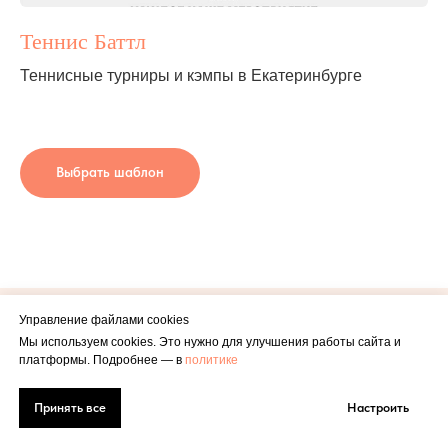
Теннис Баттл
Теннисные турниры и кэмпы в Екатеринбурге
Выбрать шаблон
Управление файлами cookies
Мы используем cookies. Это нужно для улучшения работы сайта и
платформы. Подробнее — в
политике
Вы не останетесь один
Принять все
Настроить
на один с разработкой
Вы всегда можете задать команде