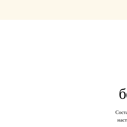
б
Сост
наст