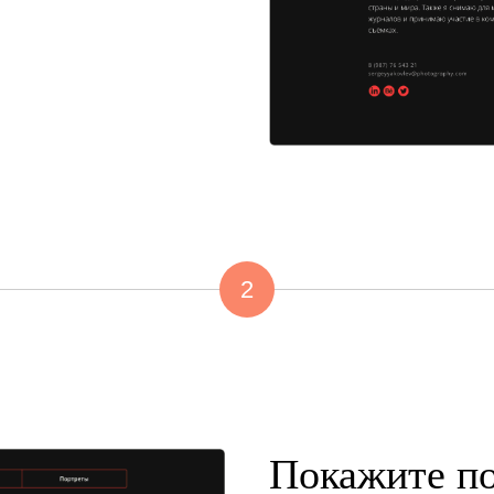
2
Покажите по