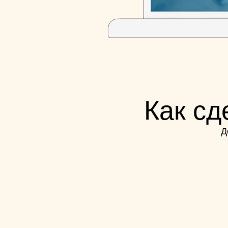
Как сд
Д