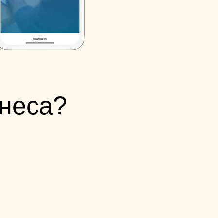
знеса?