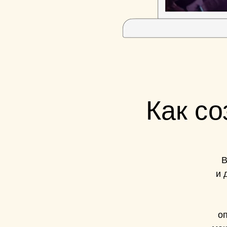
Как со
В
и 
оп