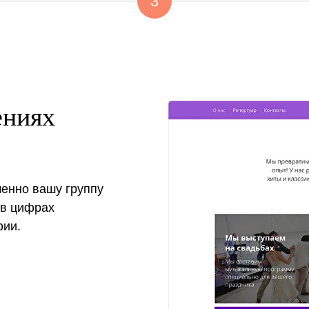
3
ениях
менно вашу группу
 в цифрах
фии.