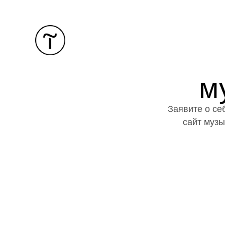
м
Заявите о се
сайт музы