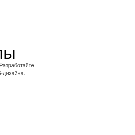
пы
 Разработайте
б-дизайна.