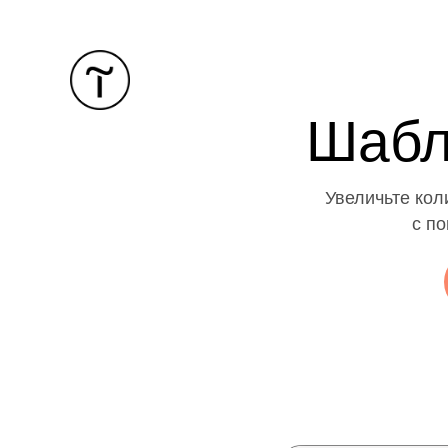
Шабл
Увеличьте кол
с п