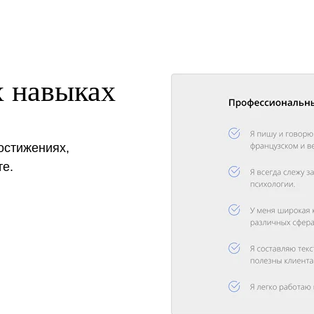
х навыках
остижениях,
те.