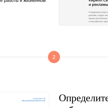
те работы и жизненном
2
Определите