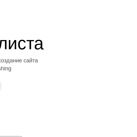
листа
создание сайта
shing